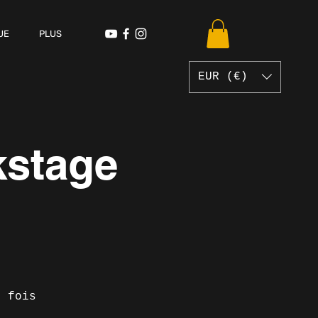
UE
PLUS
EUR (€)
kstage
e fois