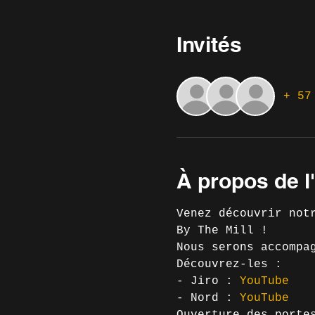
Invités
+ 57
À propos de 
Venez découvrir not
By The Mill !
Nous serons accompa
Découvrez-les :
- Jiro : 
YouTube
- Nord : 
YouTube
Ouverture des porte