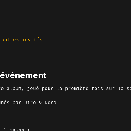
 autres invités
l'événement
re album, joué pour la première fois sur la s
gnés par Jiro & Nord !
s à 19h00 !