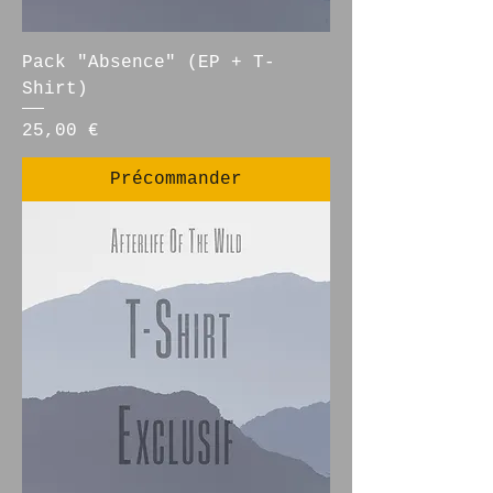
Pack "Absence" (EP + T-
Shirt)
Prix
25,00 €
Précommander