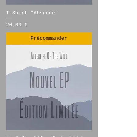
T-Shirt "Absence"
Prix
20,00 €
Précommander