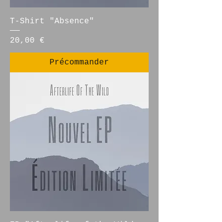
T-Shirt "Absence"
Prix
20,00 €
Précommander