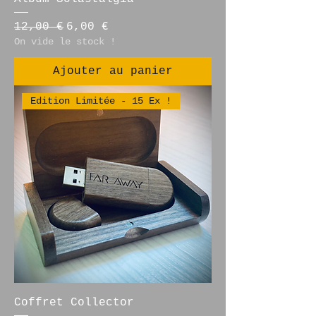
Prix original
Prix promotionnel
12,00 €
6,00 €
On vide le stock !
Ajouter au panier
Edition Limitée - 15 Ex !
Coffret Collector