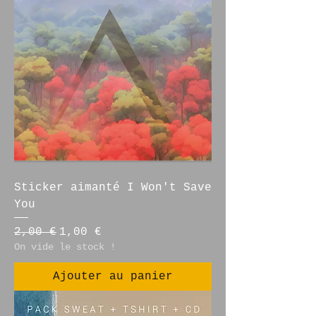
Sticker aimanté I Won't Save
You
Prix original
Prix promotionnel
2,00 €
1,00 €
On vide le stock !
Ajouter au panier