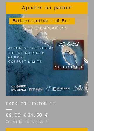
Ajouter au panier
Edition Limitée - 15 Ex !
PACK COLLECTOR II
Prix original
Prix promotionnel
69,00 €
34,50 €
On vide le stock !