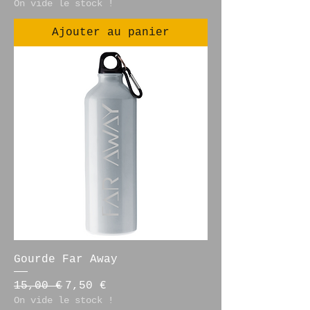
On vide le stock !
Ajouter au panier
Gourde Far Away
Prix original
Prix promotionnel
15,00 €
7,50 €
On vide le stock !