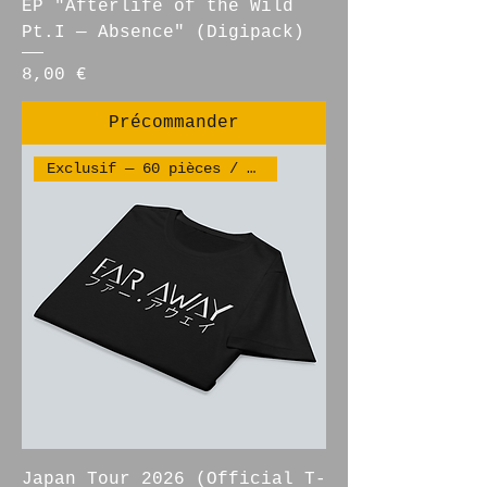
EP "Afterlife of the Wild
Pt.I — Absence" (Digipack)
Prix
8,00 €
Précommander
Exclusif — 60 pièces / 限定60枚
Japan Tour 2026 (Official T-