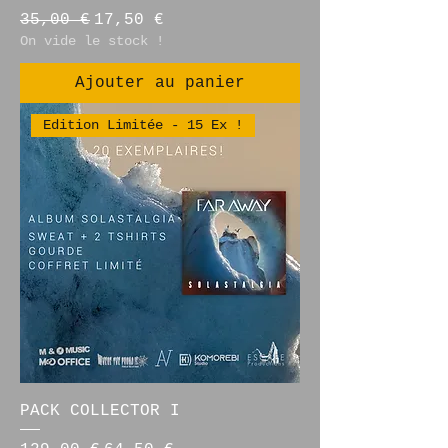
Prix original
Prix promotionnel
35,00 €
17,50 €
On vide le stock !
Ajouter au panier
Edition Limitée - 15 Ex !
PACK COLLECTOR I