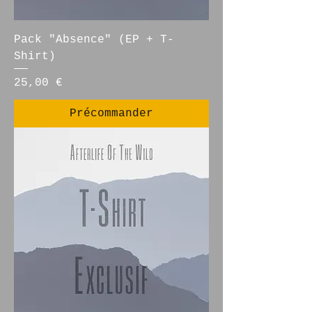
Pack "Absence" (EP + T-
Shirt)
Prix
25,00 €
Précommander