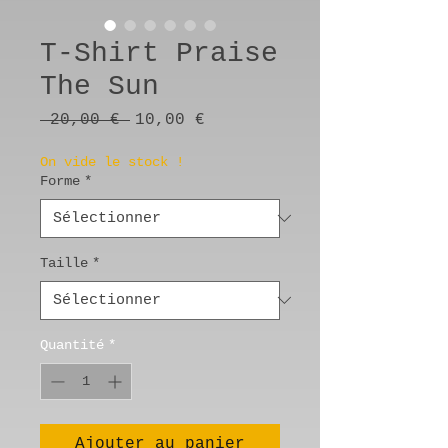
T-Shirt Praise
The Sun
Prix
Prix
 20,00 € 
10,00 €
original
promotionnel
On vide le stock !
Forme
*
Taille
*
Quantité
*
Ajouter au panier