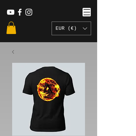
EUR (€)